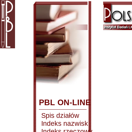
PBL ON-LINE
Spis działów
Indeks nazwisk
Indeks rzeczowy