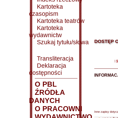
Kartoteka
czasopism
Kartoteka teatrów
Kartoteka
wydawnictw
Szukaj tytułu/słowa
DOSTĘP O
Transliteracja
|
S
Deklaracja
dostępności
INFORMACJ
O PBL
ŹRÓDŁA
DANYCH
O PRACOWNI
Inne zapisy dotyc
WYDAWNICTWO