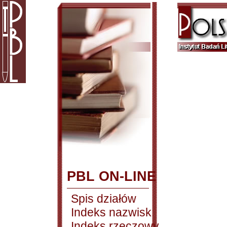
PBL ON-LINE
Spis działów
Indeks nazwisk
Indeks rzeczowy