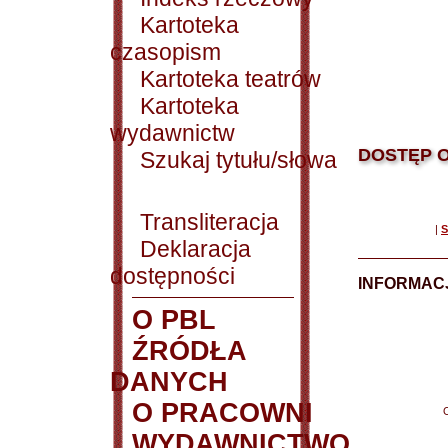
Kartoteka
czasopism
Kartoteka teatrów
Kartoteka
wydawnictw
DOSTĘP O
Szukaj tytułu/słowa
Transliteracja
|
S
Deklaracja
dostępności
INFORMACJ
O PBL
ŹRÓDŁA
DANYCH
O PRACOWNI
WYDAWNICTWO