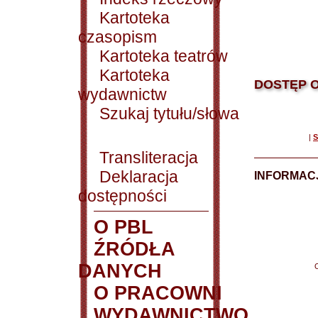
Kartoteka
czasopism
Kartoteka teatrów
Kartoteka
DOSTĘP O
wydawnictw
Szukaj tytułu/słowa
|
S
Transliteracja
Deklaracja
INFORMACJ
dostępności
O PBL
ŹRÓDŁA
DANYCH
O PRACOWNI
WYDAWNICTWO