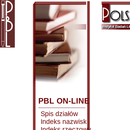
PBL ON-LINE
Spis działów
Indeks nazwisk
Indeks rzeczowy