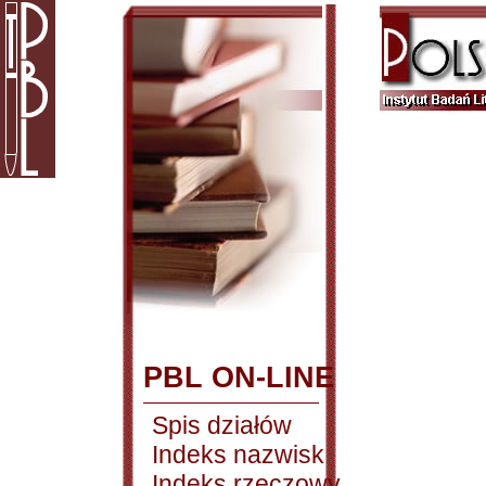
PBL ON-LINE
Spis działów
Indeks nazwisk
Indeks rzeczowy