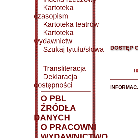
Kartoteka
czasopism
Kartoteka teatrów
Kartoteka
wydawnictw
DOSTĘP O
Szukaj tytułu/słowa
Transliteracja
|
S
Deklaracja
dostępności
INFORMACJ
O PBL
ŹRÓDŁA
DANYCH
O PRACOWNI
WYDAWNICTWO