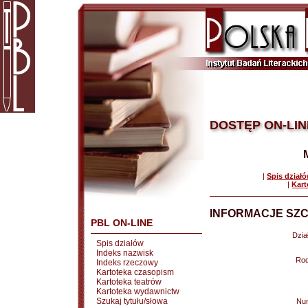
DOSTĘP ON-LIN
|
Spis dział
|
Kart
INFORMACJE SZC
PBL ON-LINE
Dział
Spis działów
Indeks nazwisk
Rod
Indeks rzeczowy
Kartoteka czasopism
Kartoteka teatrów
Kartoteka wydawnictw
Szukaj tytułu/słowa
Nu