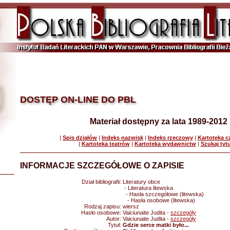
DOSTĘP ON-LINE DO PBL
Materiał dostępny za lata 1989-2012
|
Spis działów
|
Indeks nazwisk
|
Indeks rzeczowy
|
Kartoteka 
|
Kartoteka teatrów
|
Kartoteka wydawnictw
|
Szukaj tyt
INFORMACJE SZCZEGÓŁOWE O ZAPISIE
Dział bibliografii:
Literatury obce
- Literatura litewska
- Hasła szczegółowe (litewska)
- Hasła osobowe (litewska)
Rodzaj zapisu:
wiersz
Hasło osobowe:
Vaiciunaite Judita -
szczegóły
Autor:
Vaiciunaite Judita -
szczegóły
Tytuł:
Gdzie serce matki było...