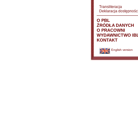
Transliteracja
Deklaracja dostępnośc
O PBL
ŹRÓDŁA DANYCH
O PRACOWNI
WYDAWNICTWO IB
KONTAKT
English version