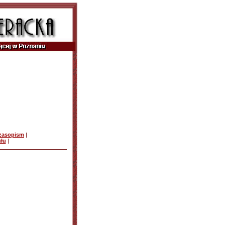
czasopism
|
ułu
|