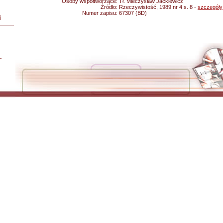
Osoby współtworzące:
Tł. Mieczysław Jackiewicz
Źródło:
Rzeczywistość, 1989 nr 4 s. 8 -
szczegóły
Numer zapisu:
67307 (BD)
i
L