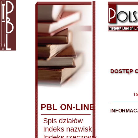
DOSTĘP O
|
S
PBL ON-LINE
INFORMACJ
Spis działów
Indeks nazwisk
Indeks rzeczowy