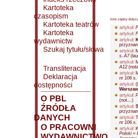
Kartoteka
czasopism
Inne zapisy dotyc
Kartoteka teatrów
artykuł:
F
Kartoteka
artykuł:
F
wydawnictw
artykuł:
K
przyznani
Szukaj tytułu/słowa
artykuł:
M
s. A7
(lau
artykuł:
M
Transliteracja
A12
(nota
artykuł:
Deklaracja
nr 106 s.
dostępności
artykuł:
(
Warszaw
artykuł:
P
O PBL
(not....)
ŹRÓDŁA
artykuł:
S
przyznani
DANYCH
artykuł:
T
nr 106 s.
O PRACOWNI
artykuł:
K
Polski = 
WYDAWNICTWO