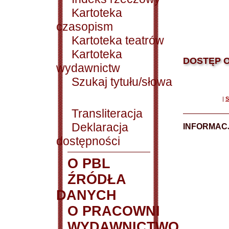
Kartoteka
czasopism
Kartoteka teatrów
Kartoteka
DOSTĘP O
wydawnictw
Szukaj tytułu/słowa
|
S
Transliteracja
Deklaracja
INFORMACJ
dostępności
O PBL
ŹRÓDŁA
DANYCH
O PRACOWNI
WYDAWNICTWO