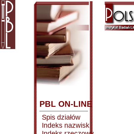
PBL ON-LINE
Spis działów
Indeks nazwisk
Indeks rzeczowy