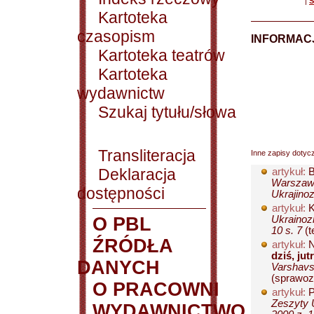
|
S
Kartoteka
czasopism
INFORMACJ
Kartoteka teatrów
Kartoteka
wydawnictw
Szukaj tytułu/słowa
Transliteracja
Inne zapisy dotyc
Deklaracja
artykuł:
B
Warszaws
dostępności
Ukrajinoz
artykuł:
K
O PBL
Ukrainoz
10 s. 7
(t
ŹRÓDŁA
artykuł:
N
dziś, jutr
DANYCH
Varshavs'
(sprawozd
O PRACOWNI
artykuł:
P
Zeszyty 
WYDAWNICTWO