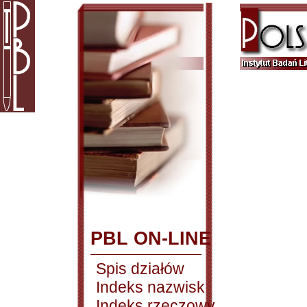
PBL ON-LINE
Spis działów
Indeks nazwisk
Indeks rzeczowy