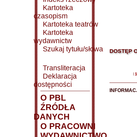
Kartoteka
czasopism
Kartoteka teatrów
Kartoteka
wydawnictw
Szukaj tytułu/słowa
DOSTĘP O
Transliteracja
|
S
Deklaracja
dostępności
INFORMACJ
O PBL
ŹRÓDŁA
DANYCH
O PRACOWNI
WYDAWNICTWO