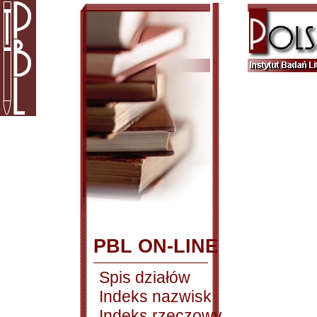
PBL ON-LINE
Spis działów
Indeks nazwisk
Indeks rzeczowy