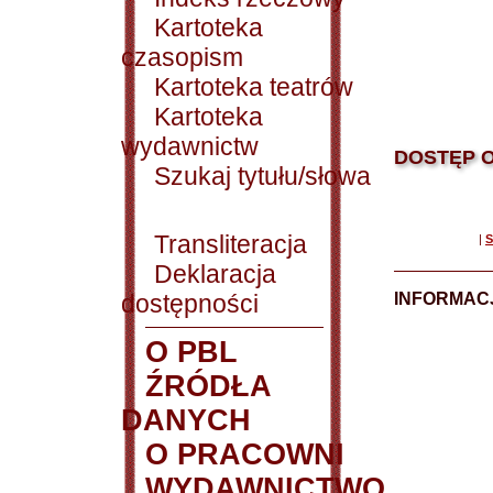
Kartoteka
czasopism
Kartoteka teatrów
Kartoteka
wydawnictw
DOSTĘP O
Szukaj tytułu/słowa
Transliteracja
|
S
Deklaracja
dostępności
INFORMACJ
O PBL
ŹRÓDŁA
DANYCH
O PRACOWNI
WYDAWNICTWO