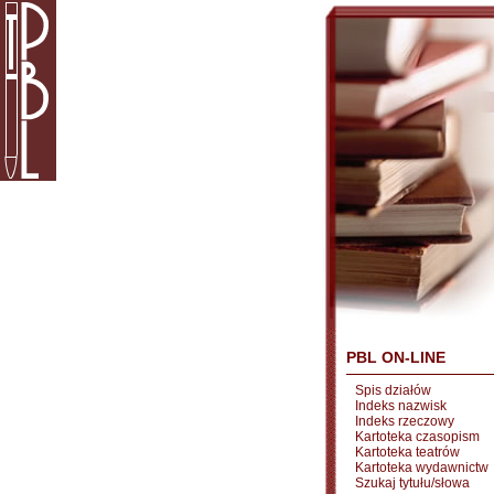
PBL ON-LINE
Spis działów
Indeks nazwisk
Indeks rzeczowy
Kartoteka czasopism
Kartoteka teatrów
Kartoteka wydawnictw
Szukaj tytułu/słowa