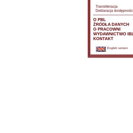
Transliteracja
Deklaracja dostępnośc
O PBL
ŹRÓDŁA DANYCH
O PRACOWNI
WYDAWNICTWO IB
KONTAKT
English version