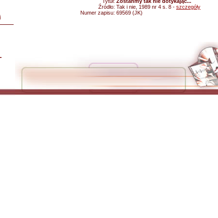
Tytuł:
Zostańmy tak nie dotykając...
Źródło:
Tak i nie, 1989 nr 4 s. 8 -
szczegóły
Numer zapisu:
69569 (JK)
i
L