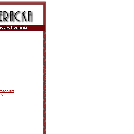
czasopism
|
ułu
|