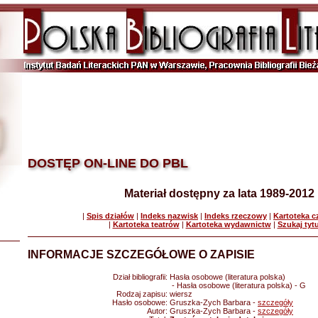
DOSTĘP ON-LINE DO PBL
Materiał dostępny za lata 1989-2012
|
Spis działów
|
Indeks nazwisk
|
Indeks rzeczowy
|
Kartoteka 
|
Kartoteka teatrów
|
Kartoteka wydawnictw
|
Szukaj tyt
INFORMACJE SZCZEGÓŁOWE O ZAPISIE
Dział bibliografii:
Hasła osobowe (literatura polska)
- Hasła osobowe (literatura polska) - G
Rodzaj zapisu:
wiersz
Hasło osobowe:
Gruszka-Zych Barbara -
szczegóły
Autor:
Gruszka-Zych Barbara -
szczegóły