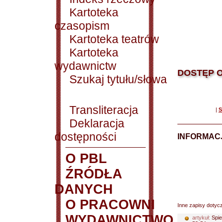
Kartoteka
czasopism
Kartoteka teatrów
Kartoteka
wydawnictw
DOSTĘP O
Szukaj tytułu/słowa
Transliteracja
|
S
Deklaracja
dostępności
INFORMACJ
O PBL
ŹRÓDŁA
DANYCH
O PRACOWNI
Inne zapisy dotyc
WYDAWNICTWO
artykuł:
Spie