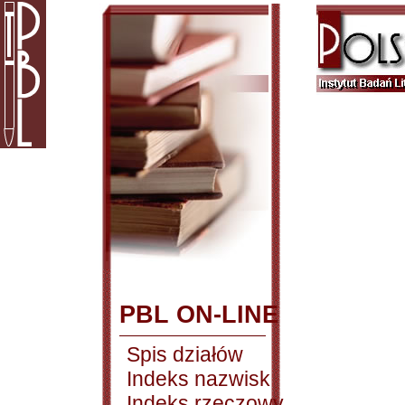
PBL ON-LINE
Spis działów
Indeks nazwisk
Indeks rzeczowy