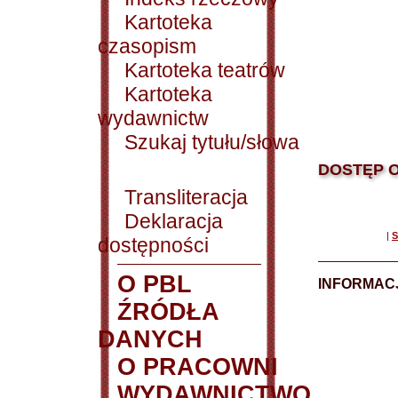
Kartoteka
czasopism
Kartoteka teatrów
Kartoteka
wydawnictw
Szukaj tytułu/słowa
DOSTĘP O
Transliteracja
Deklaracja
|
S
dostępności
O PBL
INFORMACJ
ŹRÓDŁA
DANYCH
O PRACOWNI
WYDAWNICTWO