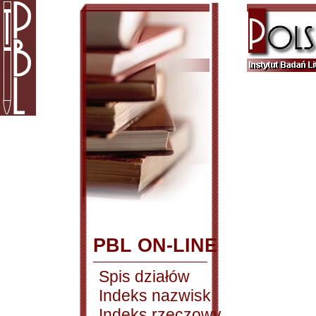
PBL ON-LINE
Spis działów
Indeks nazwisk
Indeks rzeczowy