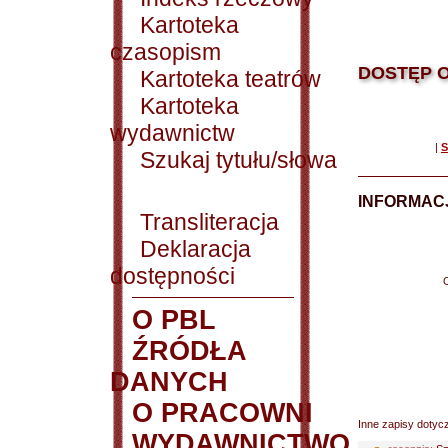
Kartoteka
czasopism
DOSTĘP O
Kartoteka teatrów
Kartoteka
wydawnictw
|
S
Szukaj tytułu/słowa
INFORMACJ
Transliteracja
Deklaracja
dostępności
O PBL
ŹRÓDŁA
DANYCH
O PRACOWNI
Inne zapisy dotyc
WYDAWNICTWO