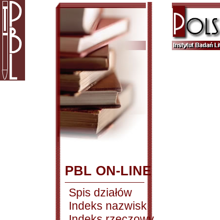
PBL ON-LINE
Spis działów
Indeks nazwisk
Indeks rzeczowy