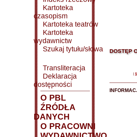
Kartoteka
czasopism
Kartoteka teatrów
Kartoteka
wydawnictw
Szukaj tytułu/słowa
DOSTĘP O
Transliteracja
|
S
Deklaracja
dostępności
INFORMACJ
O PBL
ŹRÓDŁA
DANYCH
O PRACOWNI
WYDAWNICTWO