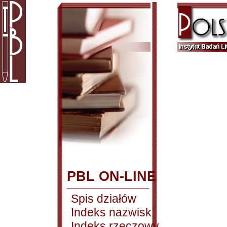
PBL ON-LINE
Spis działów
Indeks nazwisk
Indeks rzeczowy