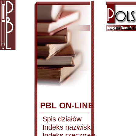
PBL ON-LINE
Spis działów
Indeks nazwisk
Indeks rzeczowy