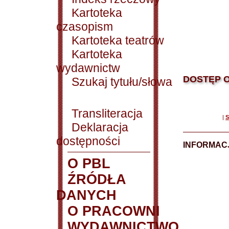
Kartoteka
czasopism
Kartoteka teatrów
Kartoteka
wydawnictw
DOSTĘP O
Szukaj tytułu/słowa
Transliteracja
|
S
Deklaracja
dostępności
INFORMACJ
O PBL
ŹRÓDŁA
DANYCH
O PRACOWNI
WYDAWNICTWO