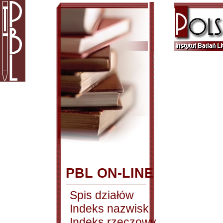
PBL ON-LINE
Spis działów
Indeks nazwisk
Indeks rzeczowy