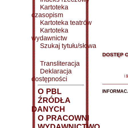
Kartoteka
czasopism
Kartoteka teatrów
Kartoteka
wydawnictw
Szukaj tytułu/słowa
DOSTĘP O
Transliteracja
Deklaracja
|
S
dostępności
O PBL
INFORMACJ
ŹRÓDŁA
DANYCH
O PRACOWNI
WYDAWNICTWO