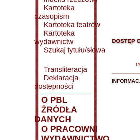
Kartoteka
czasopism
Kartoteka teatrów
Kartoteka
wydawnictw
DOSTĘP O
Szukaj tytułu/słowa
|
S
Transliteracja
Deklaracja
INFORMACJ
dostępności
O PBL
ŹRÓDŁA
DANYCH
O PRACOWNI
WYDAWNICTWO