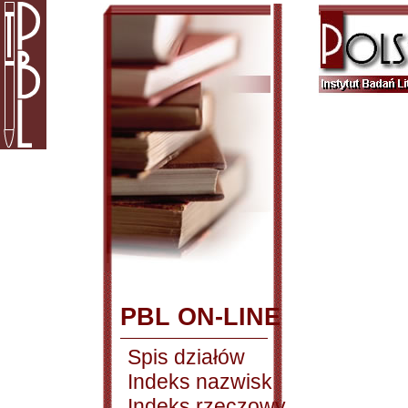
PBL ON-LINE
Spis działów
Indeks nazwisk
Indeks rzeczowy