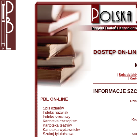
DOSTĘP ON-LIN
|
Spis dział
|
Kart
INFORMACJE SZC
PBL ON-LINE
Dział
Spis działów
Indeks nazwisk
Indeks rzeczowy
Rod
Kartoteka czasopism
Kartoteka teatrów
Kartoteka wydawnictw
Szukaj tytułu/słowa
Nu