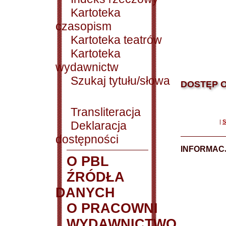
Kartoteka
czasopism
Kartoteka teatrów
Kartoteka
wydawnictw
Szukaj tytułu/słowa
DOSTĘP O
Transliteracja
|
S
Deklaracja
dostępności
INFORMACJ
O PBL
ŹRÓDŁA
DANYCH
O PRACOWNI
WYDAWNICTWO