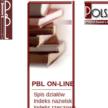
PBL ON-LINE
Spis działów
Indeks nazwisk
Indeks rzeczowy