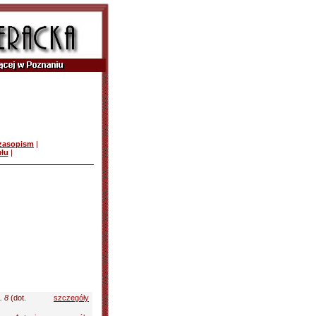
czasopism
|
ułu
|
. 8
(dot.
szczegóły