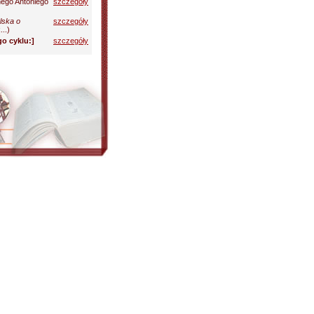
nego Antoniego
szczegóły
lska o
szczegóły
..)
go cyklu:]
szczegóły