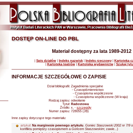
DOSTĘP ON-LINE DO PBL
Materiał dostępny za lata 1989-2012
|
Spis działów
|
Indeks nazwisk
|
Indeks rzeczowy
|
Kartoteka 
|
Kartoteka teatrów
|
Kartoteka wydawnictw
|
Szukaj tyt
INFORMACJE SZCZEGÓŁOWE O ZAPISIE
Dział bibliografii:
Zagadnienia specjalne
- Czasopiśmiennictwo
- Czasopisma współczesne
- Czasopisma współczesne (W kraju)
Rodzaj zapisu:
odwołanie
Tytuł:
Radostowa
Źródło:
x, -
szczegóły
Numer zapisu:
728055 (JB)
Inne zapisy dotyczące tego materiału:
artykuł:
Na marginesie pewnego artykułu
.
Goniec Staszowski 2002 nr 7/9 s
konfliktu pomiędzy czasopismem a
Gońcem Staszowskim
; zawie...)