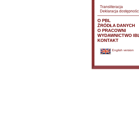
Transliteracja
Deklaracja dostępnośc
O PBL
ŹRÓDŁA DANYCH
O PRACOWNI
WYDAWNICTWO IB
KONTAKT
English version