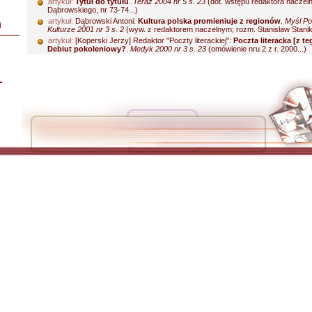
artykuł:
Tytuł do tytułu
.
Teraz 2004 nr 5 s. 23
(dot. wstępu redaktora naczel
Dąbrowskiego, nr 73-74...)
artykuł:
Dąbrowski Antoni:
Kultura polska promieniuje z regionów
.
Myśl Po
i
Kulturze 2001 nr 3 s. 2
(wyw. z redaktorem naczelnym; rozm. Stanisław Stanik.
artykuł:
[Koperski Jerzy] Redaktor "Poczty literackiej":
Poczta literacka [z te
Debiut pokoleniowy?
.
Medyk 2000 nr 3 s. 23
(omówienie nru 2 z r. 2000...)
L