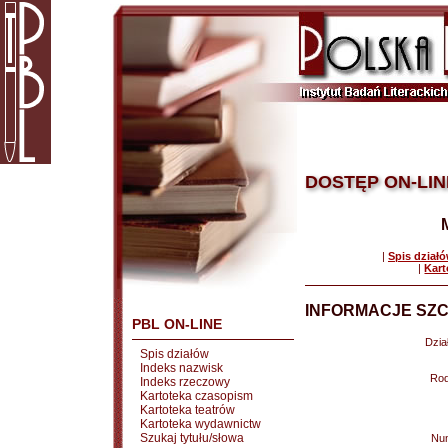
DOSTĘP ON-LIN
|
Spis dział
|
Kart
INFORMACJE SZC
PBL ON-LINE
Dział
Spis działów
Indeks nazwisk
Rod
Indeks rzeczowy
Kartoteka czasopism
Kartoteka teatrów
Kartoteka wydawnictw
Szukaj tytułu/słowa
Nu