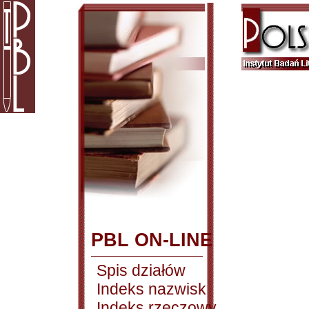
PBL ON-LINE
Spis działów
Indeks nazwisk
Indeks rzeczowy