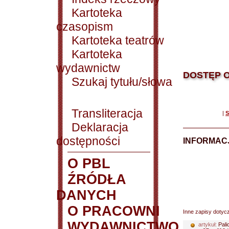
Kartoteka
czasopism
Kartoteka teatrów
Kartoteka
wydawnictw
DOSTĘP O
Szukaj tytułu/słowa
Transliteracja
|
S
Deklaracja
dostępności
INFORMACJ
O PBL
ŹRÓDŁA
DANYCH
O PRACOWNI
Inne zapisy dotyc
WYDAWNICTWO
artykuł:
Pali