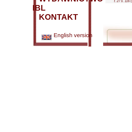
t. 27 s. 116
(
IBL
KONTAKT
English version