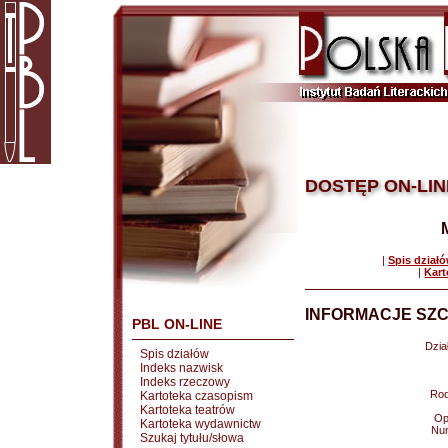
DOSTĘP ON-LIN
|
Spis dział
|
Kart
INFORMACJE SZC
PBL ON-LINE
Dział
Spis działów
Indeks nazwisk
Indeks rzeczowy
Rod
Kartoteka czasopism
Kartoteka teatrów
Op
Kartoteka wydawnictw
Nu
Szukaj tytułu/słowa