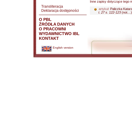
Inne zapisy dotyczące tego m
Transliteracja
artykuł:
Paliczka Katar
Deklaracja dostępności
t. 27 s. 122-123
(not....)
O PBL
ŹRÓDŁA DANYCH
O PRACOWNI
WYDAWNICTWO IBL
KONTAKT
English version