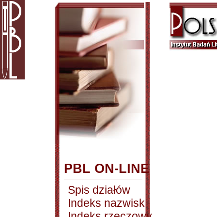
PBL ON-LINE
Spis działów
Indeks nazwisk
Indeks rzeczowy