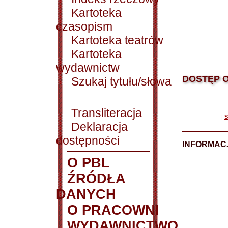
Kartoteka
czasopism
Kartoteka teatrów
Kartoteka
wydawnictw
DOSTĘP O
Szukaj tytułu/słowa
Transliteracja
|
S
Deklaracja
dostępności
INFORMACJ
O PBL
ŹRÓDŁA
DANYCH
O PRACOWNI
WYDAWNICTWO