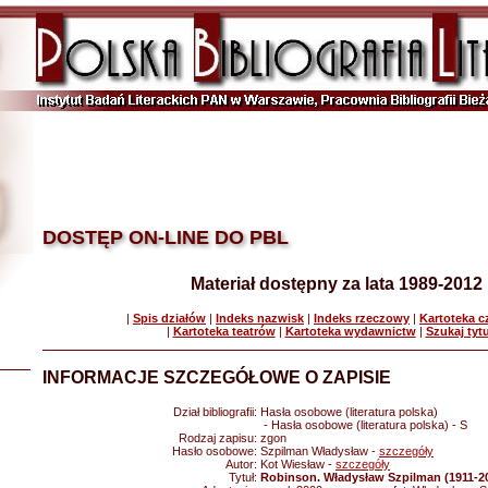
DOSTĘP ON-LINE DO PBL
Materiał dostępny za lata 1989-2012
|
Spis działów
|
Indeks nazwisk
|
Indeks rzeczowy
|
Kartoteka 
|
Kartoteka teatrów
|
Kartoteka wydawnictw
|
Szukaj tyt
INFORMACJE SZCZEGÓŁOWE O ZAPISIE
Dział bibliografii:
Hasła osobowe (literatura polska)
- Hasła osobowe (literatura polska) - S
Rodzaj zapisu:
zgon
Hasło osobowe:
Szpilman Władysław -
szczegóły
Autor:
Kot Wiesław -
szczegóły
Tytuł:
Robinson. Władysław Szpilman (1911-2