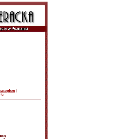
czasopism
|
ułu
|
000)