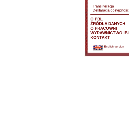
Transliteracja
Deklaracja dostępnośc
O PBL
ŹRÓDŁA DANYCH
O PRACOWNI
WYDAWNICTWO IB
KONTAKT
English version