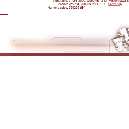
Adnotacje:
zmarł: 2000; wspomn., z fot. Władysława 
Źródło:
Wprost, 2000 nr 29 s. 107 -
szczegóły
Numer zapisu:
739278 (IH)
i
L