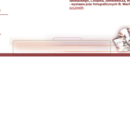
Słowackiego, Chopina, Sienkiewicza, 
- wystawa prac fotograficznych B. Wac
szczegóły
i
L