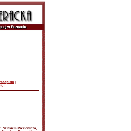
czasopism
|
ułu
|
". Szlakiem Mickiewicza,