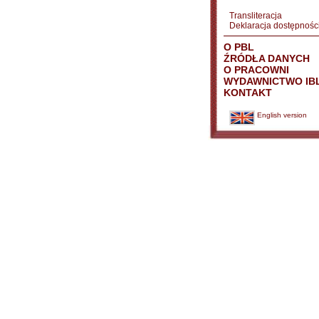
Transliteracja
Deklaracja dostępnośc
O PBL
ŹRÓDŁA DANYCH
O PRACOWNI
WYDAWNICTWO IB
KONTAKT
English version