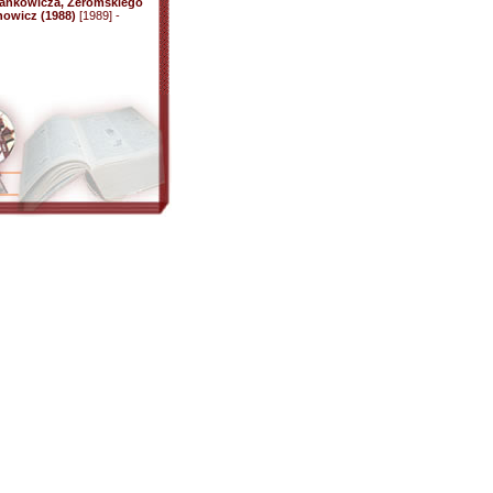
Wańkowicza, Żeromskiego
howicz (1988)
[1989] -