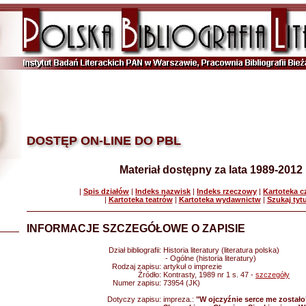
DOSTĘP ON-LINE DO PBL
Materiał dostępny za lata 1989-2012
|
Spis działów
|
Indeks nazwisk
|
Indeks rzeczowy
|
Kartoteka 
|
Kartoteka teatrów
|
Kartoteka wydawnictw
|
Szukaj tyt
INFORMACJE SZCZEGÓŁOWE O ZAPISIE
Dział bibliografii:
Historia literatury (literatura polska)
- Ogólne (historia literatury)
Rodzaj zapisu:
artykuł o imprezie
Źródło:
Kontrasty, 1989 nr 1 s. 47 -
szczegóły
Numer zapisu:
73954 (JK)
Dotyczy zapisu:
impreza.:
"W ojczyźnie serce me zostało