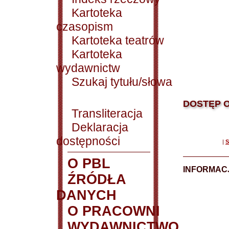
Kartoteka
czasopism
Kartoteka teatrów
Kartoteka
wydawnictw
Szukaj tytułu/słowa
DOSTĘP O
Transliteracja
Deklaracja
dostępności
|
S
O PBL
INFORMACJ
ŹRÓDŁA
DANYCH
O PRACOWNI
WYDAWNICTWO