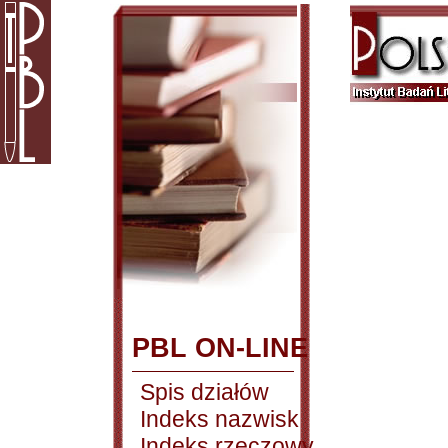
PBL ON-LINE
Spis działów
Indeks nazwisk
Indeks rzeczowy