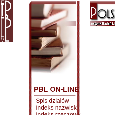
PBL ON-LINE
Spis działów
Indeks nazwisk
Indeks rzeczowy