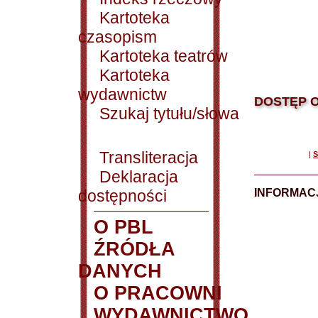
Kartoteka
czasopism
Kartoteka teatrów
Kartoteka
wydawnictw
DOSTĘP O
Szukaj tytułu/słowa
Transliteracja
|
S
Deklaracja
dostępności
INFORMACJ
O PBL
ŹRÓDŁA
DANYCH
O PRACOWNI
WYDAWNICTWO