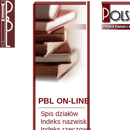
PBL ON-LINE
Spis działów
Indeks nazwisk
Indeks rzeczowy