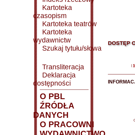
Kartoteka
czasopism
Kartoteka teatrów
Kartoteka
wydawnictw
DOSTĘP O
Szukaj tytułu/słowa
Transliteracja
|
S
Deklaracja
dostępności
INFORMACJ
O PBL
ŹRÓDŁA
DANYCH
O PRACOWNI
WYDAWNICTWO