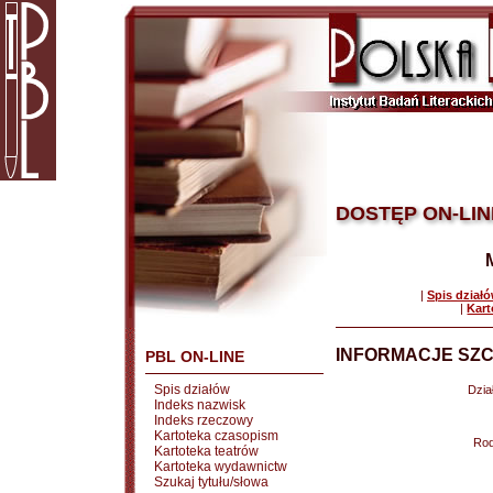
DOSTĘP ON-LIN
|
Spis dział
|
Kart
INFORMACJE SZC
PBL ON-LINE
Spis działów
Dział
Indeks nazwisk
Indeks rzeczowy
Kartoteka czasopism
Rod
Kartoteka teatrów
Kartoteka wydawnictw
Szukaj tytułu/słowa