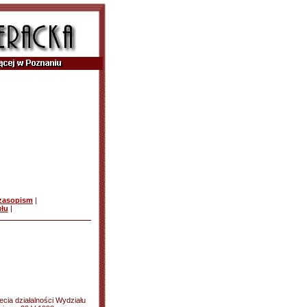
czasopism
|
ułu
|
lecia działalności Wydziału