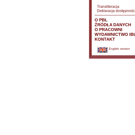
Transliteracja
Deklaracja dostępnośc
O PBL
ŹRÓDŁA DANYCH
O PRACOWNI
WYDAWNICTWO IB
KONTAKT
English version