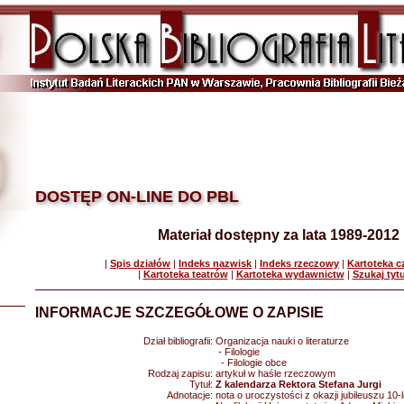
DOSTĘP ON-LINE DO PBL
Materiał dostępny za lata 1989-2012
|
Spis działów
|
Indeks nazwisk
|
Indeks rzeczowy
|
Kartoteka 
|
Kartoteka teatrów
|
Kartoteka wydawnictw
|
Szukaj tyt
INFORMACJE SZCZEGÓŁOWE O ZAPISIE
Dział bibliografii:
Organizacja nauki o literaturze
- Filologie
- Filologie obce
Rodzaj zapisu:
artykuł w haśle rzeczowym
Tytuł:
Z kalendarza Rektora Stefana Jurgi
Adnotacje:
nota o uroczystości z okazji jubileuszu 10-