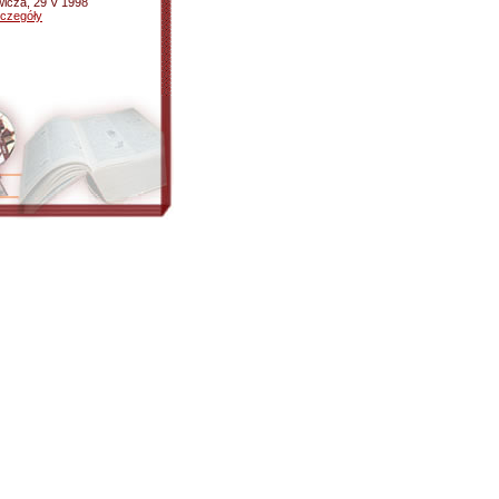
wicza, 29 V 1998
czegóły