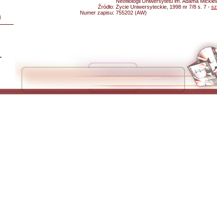
Neofilologii Uniwersytetu im. Adama Mickie
Źródło:
Życie Uniwersyteckie, 1998 nr 7/8 s. 7 -
sz
Numer zapisu:
755202 (AW)
i
L