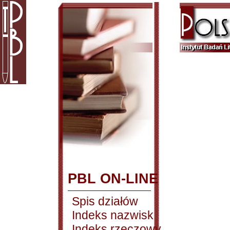
PBL ON-LINE
Spis działów
Indeks nazwisk
Indeks rzeczowy