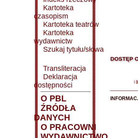
Kartoteka
czasopism
Kartoteka teatrów
Kartoteka
wydawnictw
Szukaj tytułu/słowa
DOSTĘP O
Transliteracja
Deklaracja
|
S
dostępności
O PBL
INFORMACJ
ŹRÓDŁA
DANYCH
O PRACOWNI
WYDAWNICTWO