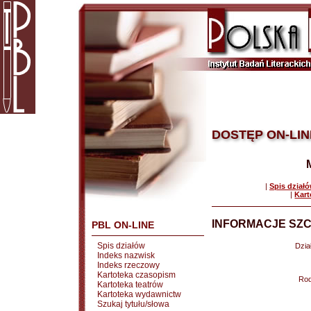
DOSTĘP ON-LIN
|
Spis dział
|
Kart
INFORMACJE SZC
PBL ON-LINE
Spis działów
Dział
Indeks nazwisk
Indeks rzeczowy
Kartoteka czasopism
Rod
Kartoteka teatrów
Kartoteka wydawnictw
Szukaj tytułu/słowa