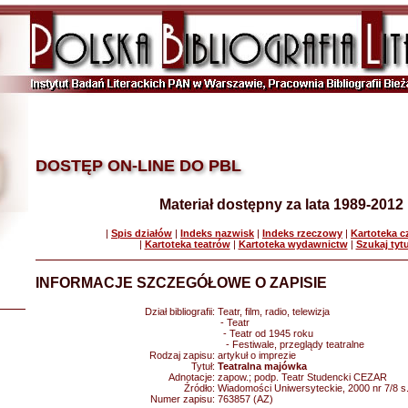
DOSTĘP ON-LINE DO PBL
Materiał dostępny za lata 1989-2012
|
Spis działów
|
Indeks nazwisk
|
Indeks rzeczowy
|
Kartoteka 
|
Kartoteka teatrów
|
Kartoteka wydawnictw
|
Szukaj tyt
INFORMACJE SZCZEGÓŁOWE O ZAPISIE
Dział bibliografii:
Teatr, film, radio, telewizja
- Teatr
- Teatr od 1945 roku
- Festiwale, przeglądy teatralne
Rodzaj zapisu:
artykuł o imprezie
Tytuł:
Teatralna majówka
Adnotacje:
zapow.; podp. Teatr Studencki CEZAR
Źródło:
Wiadomości Uniwersyteckie, 2000 nr 7/8 s.
Numer zapisu:
763857 (AZ)