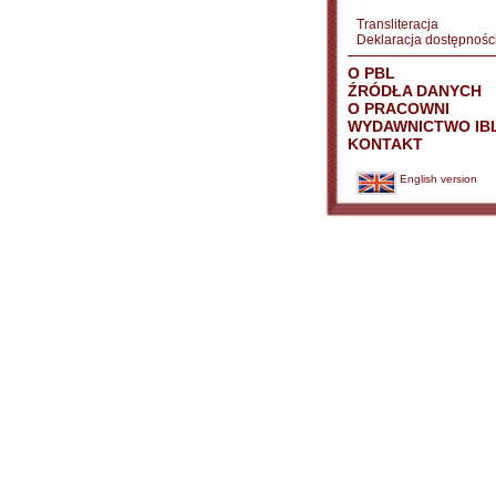
Transliteracja
Deklaracja dostępnośc
O PBL
ŹRÓDŁA DANYCH
O PRACOWNI
WYDAWNICTWO IB
KONTAKT
English version