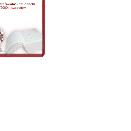
atr Świata" - Studencki
[2000] -
szczegóły