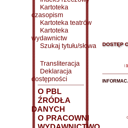
Kartoteka
czasopism
Kartoteka teatrów
Kartoteka
wydawnictw
DOSTĘP O
Szukaj tytułu/słowa
Transliteracja
|
S
Deklaracja
dostępności
INFORMACJ
O PBL
ŹRÓDŁA
DANYCH
O PRACOWNI
WYDAWNICTWO