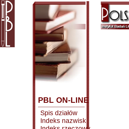
PBL ON-LINE
Spis działów
Indeks nazwisk
Indeks rzeczowy