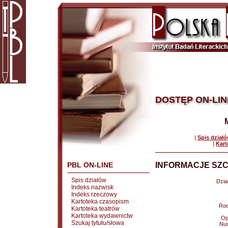
DOSTĘP ON-LIN
|
Spis dział
|
Kart
PBL ON-LINE
INFORMACJE SZC
Spis działów
Dział
Indeks nazwisk
Indeks rzeczowy
Kartoteka czasopism
Rod
Kartoteka teatrów
Kartoteka wydawnictw
Op
Szukaj tytułu/słowa
Nu