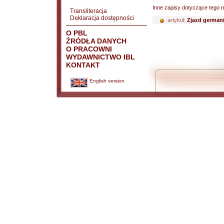
Inne zapisy dotyczące tego m
Transliteracja
Deklaracja dostępności
artykuł:
Zjazd german
O PBL
ŹRÓDŁA DANYCH
O PRACOWNI
WYDAWNICTWO IBL
KONTAKT
English version