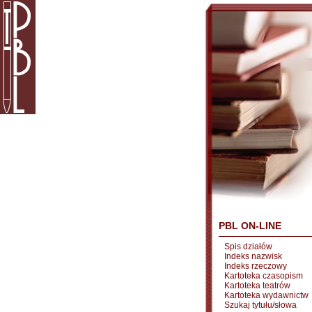
PBL ON-LINE
Spis działów
Indeks nazwisk
Indeks rzeczowy
Kartoteka czasopism
Kartoteka teatrów
Kartoteka wydawnictw
Szukaj tytułu/słowa