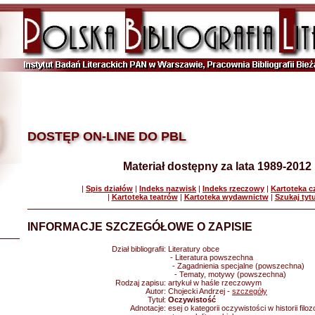
DOSTĘP ON-LINE DO PBL
Materiał dostępny za lata 1989-2012
|
Spis działów
|
Indeks nazwisk
|
Indeks rzeczowy
|
Kartoteka 
|
Kartoteka teatrów
|
Kartoteka wydawnictw
|
Szukaj tyt
INFORMACJE SZCZEGÓŁOWE O ZAPISIE
Dział bibliografii:
Literatury obce
- Literatura powszechna
- Zagadnienia specjalne (powszechna)
- Tematy, motywy (powszechna)
Rodzaj zapisu:
artykuł w haśle rzeczowym
Autor:
Chojecki Andrzej -
szczegóły
Tytuł:
Oczywistość
Adnotacje:
esej o kategorii oczywistości w historii filozo