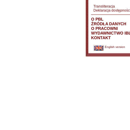
Transliteracja
Deklaracja dostępnośc
O PBL
ŹRÓDŁA DANYCH
O PRACOWNI
WYDAWNICTWO IB
KONTAKT
English version