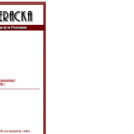
czasopism
|
ułu
|
fii europejskiej i kilku