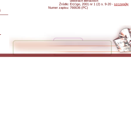
utworach literackich
Źródło:
Er(r)go, 2001 nr 1 (2) s. 9-20 -
szczegóły
Numer zapisu:
766636 (PC)
i
L