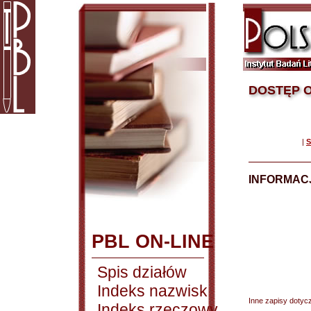
DOSTĘP O
|
S
INFORMACJ
PBL ON-LINE
Spis działów
Indeks nazwisk
Inne zapisy dotyc
Indeks rzeczowy