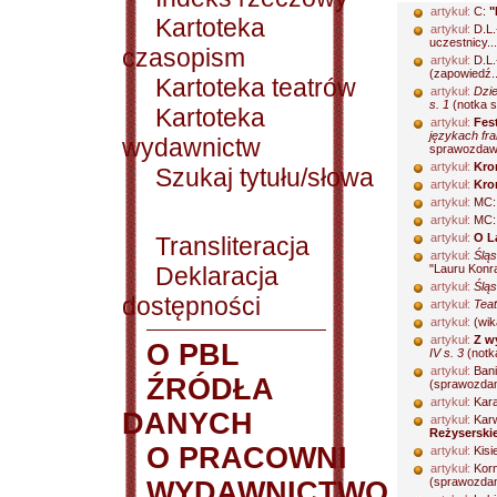
artykuł:
C:
"
Kartoteka
artykuł:
D.L.
uczestnicy...
czasopism
artykuł:
D.L.
(zapowiedź..
Kartoteka teatrów
artykuł:
Dzie
s. 1
(notka s
Kartoteka
artykuł:
Fest
językach fra
wydawnictw
sprawozdawc
artykuł:
Kro
Szukaj tytułu/słowa
artykuł:
Kro
artykuł:
MC
artykuł:
MC
artykuł:
O L
Transliteracja
artykuł:
Śląs
Deklaracja
"Lauru Konra
artykuł:
Śląs
dostępności
artykuł:
Teat
artykuł:
(wik
artykuł:
Z w
O PBL
IV s. 3
(notka
artykuł:
Bani
ŹRÓDŁA
(sprawozdani
artykuł:
Kar
DANYCH
artykuł:
Karw
Reżyserskie
O PRACOWNI
artykuł:
Kisi
artykuł:
Korn
(sprawozdani
WYDAWNICTWO