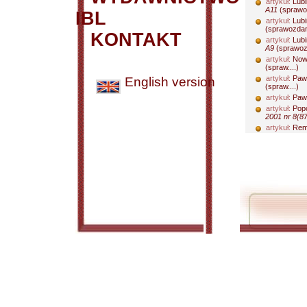
artykuł:
Lubi
A11
(sprawoz
IBL
artykuł:
Lubi
(sprawozdani
KONTAKT
artykuł:
Lubi
A9
(sprawozd
artykuł:
Now
(spraw....)
artykuł:
Paw
English version
(spraw....)
artykuł:
Paw
artykuł:
Popc
2001 nr 8(87
artykuł:
Rem