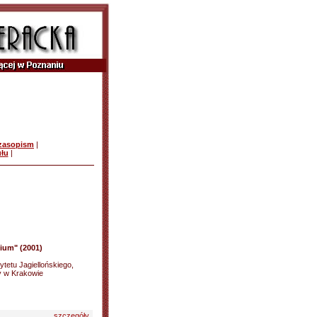
czasopism
|
ułu
|
ium" (2001)
tetu Jagiellońskiego,
ny w Krakowie
szczegóły