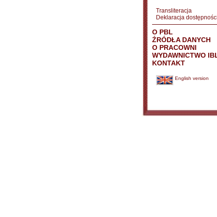
Transliteracja
Deklaracja dostępnośc
O PBL
ŹRÓDŁA DANYCH
O PRACOWNI
WYDAWNICTWO IB
KONTAKT
English version