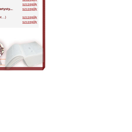
szczegóły
rtysty...
.
szczegóły
....)
szczegóły
szczegóły