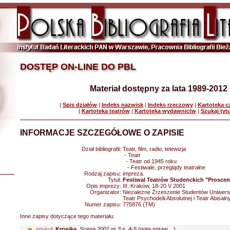
DOSTĘP ON-LINE DO PBL
Materiał dostępny za lata 1989-2012
|
Spis działów
|
Indeks nazwisk
|
Indeks rzeczowy
|
Kartoteka 
|
Kartoteka teatrów
|
Kartoteka wydawnictw
|
Szukaj tyt
INFORMACJE SZCZEGÓŁOWE O ZAPISIE
Dział bibliografii:
Teatr, film, radio, telewizja
- Teatr
- Teatr od 1945 roku
- Festiwale, przeglądy teatralne
Rodzaj zapisu:
impreza.
Tytuł:
Festiwal Teatrów Studenckich "Proscen
Opis imprezy:
III: Kraków, 18-20 V 2001
Organizator:
Niezależne Zrzeszenie Studentów Uniwersy
Teatr Psychodelii Absolutnej i Teatr Abisal
Numer zapisu:
775876 (TM)
Inne zapisy dotyczące tego materiału:
artykuł:
Kronika
.
Scena 2001 nr 3 s. 4-5
(nota spraw....)