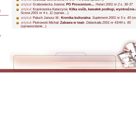
artykuł:
Grabowiecka Joanna:
PO Proscenium...
.
Ha!art 2001 nr 2 s. 36-37
artykuł:
Kraskowska Katarzyna:
Kilka osób, kawałek podłogi, wyobraźnia a
i
Scena 2001 nr 4 s. 11
(spraw....)
artykuł:
Paluch Janusz M.:
Kronika kulturalna
.
Suplement 2001 nr 5 s. 45
(not
artykuł:
Piotrowski Michał:
Zabawa w teatr
.
Didaskalia 2001 nr 43/44 s. 85
(sprawozdanie...)
L