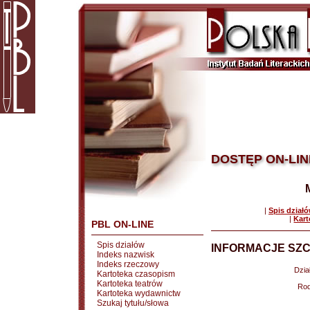
DOSTĘP ON-LIN
|
Spis dział
|
Kart
PBL ON-LINE
Spis działów
INFORMACJE SZC
Indeks nazwisk
Indeks rzeczowy
Dział
Kartoteka czasopism
Kartoteka teatrów
Rod
Kartoteka wydawnictw
Szukaj tytułu/słowa