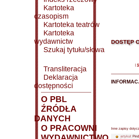
Kartoteka
czasopism
Kartoteka teatrów
Kartoteka
wydawnictw
DOSTĘP O
Szukaj tytułu/słowa
|
S
Transliteracja
Deklaracja
INFORMACJ
dostępności
O PBL
ŹRÓDŁA
DANYCH
O PRACOWNI
Inne zapisy dotyc
WYDAWNICTWO
artykuł:
Pind