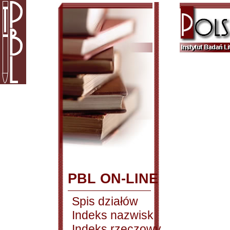
PBL ON-LINE
Spis działów
Indeks nazwisk
Indeks rzeczowy