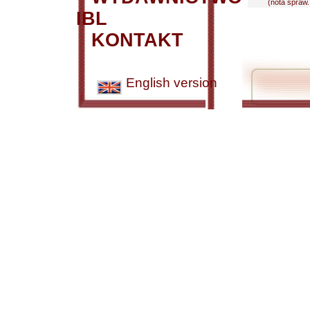
(nota spraw..
IBL
KONTAKT
English version