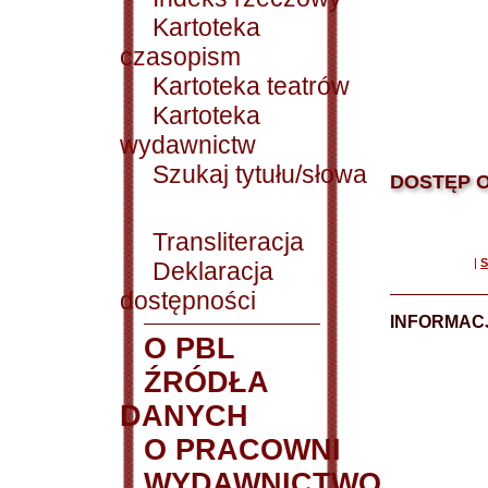
Kartoteka
czasopism
Kartoteka teatrów
Kartoteka
wydawnictw
Szukaj tytułu/słowa
DOSTĘP O
Transliteracja
|
S
Deklaracja
dostępności
INFORMACJ
O PBL
ŹRÓDŁA
DANYCH
O PRACOWNI
WYDAWNICTWO