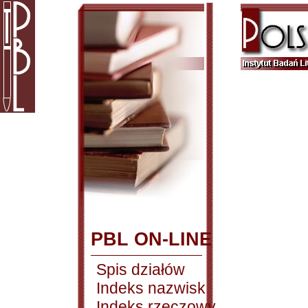
PBL ON-LINE
Spis działów
Indeks nazwisk
Indeks rzeczowy