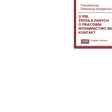
Transliteracja
Deklaracja dostępnośc
O PBL
ŹRÓDŁA DANYCH
O PRACOWNI
WYDAWNICTWO IB
KONTAKT
English version