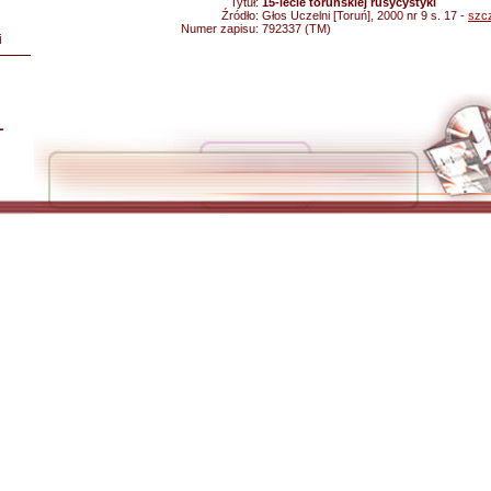
Tytuł:
15-lecie toruńskiej rusycystyki
Źródło:
Głos Uczelni [Toruń], 2000 nr 9 s. 17 -
szc
Numer zapisu:
792337 (TM)
i
L