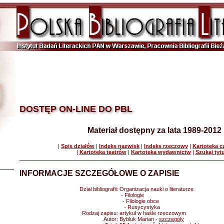
DOSTĘP ON-LINE DO PBL
Materiał dostępny za lata 1989-2012
|
Spis działów
|
Indeks nazwisk
|
Indeks rzeczowy
|
Kartoteka 
|
Kartoteka teatrów
|
Kartoteka wydawnictw
|
Szukaj tyt
INFORMACJE SZCZEGÓŁOWE O ZAPISIE
Dział bibliografii:
Organizacja nauki o literaturze
- Filologie
- Filologie obce
- Rusycystyka
Rodzaj zapisu:
artykuł w haśle rzeczowym
Autor:
Bybluk Marian -
szczegóły