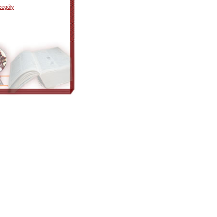
zegóły