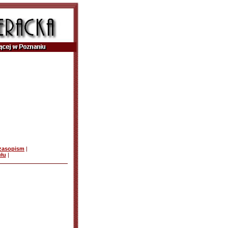
czasopism
|
ułu
|