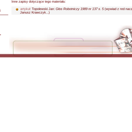
Inne zapisy dotyczące tego materiału:
artykuł:
Topolewski Jan:
Głos Robotniczy 1989 nr 137 s. 5
(wywiad z red nac
i
Janusz Krawczyk...)
L