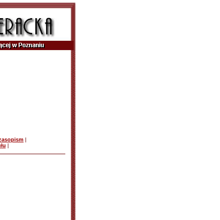
czasopism
|
ułu
|