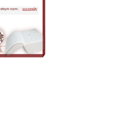
zelnym rozm.:
szczegóły