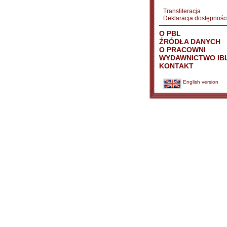
Transliteracja
Deklaracja dostępnośc
O PBL
ŹRÓDŁA DANYCH
O PRACOWNI
WYDAWNICTWO IB
KONTAKT
English version