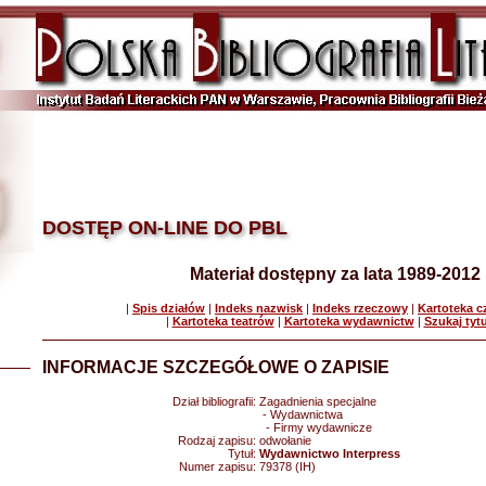
DOSTĘP ON-LINE DO PBL
Materiał dostępny za lata 1989-2012
|
Spis działów
|
Indeks nazwisk
|
Indeks rzeczowy
|
Kartoteka 
|
Kartoteka teatrów
|
Kartoteka wydawnictw
|
Szukaj tyt
INFORMACJE SZCZEGÓŁOWE O ZAPISIE
Dział bibliografii:
Zagadnienia specjalne
- Wydawnictwa
- Firmy wydawnicze
Rodzaj zapisu:
odwołanie
Tytuł:
Wydawnictwo Interpress
Numer zapisu:
79378 (IH)