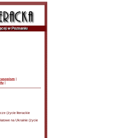
czasopism
|
ułu
|
ze (życie literackie
atowe na Ukrainie (życie