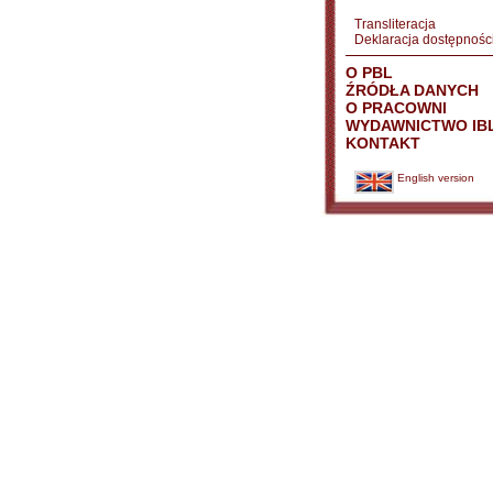
Transliteracja
Deklaracja dostępnośc
O PBL
ŹRÓDŁA DANYCH
O PRACOWNI
WYDAWNICTWO IB
KONTAKT
English version