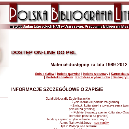
DOSTĘP ON-LINE DO PBL
Materiał dostępny za lata 1989-2012
|
Spis działów
|
Indeks nazwisk
|
Indeks rzeczowy
|
Kartoteka 
|
Kartoteka teatrów
|
Kartoteka wydawnictw
|
Szukaj tyt
INFORMACJE SZCZEGÓŁOWE O ZAPISIE
Dział bibliografii:
Życie literackie
- Życie literackie polskie za granicą
- Związki kulturalne i stowarzyszenia twórc
polskie za granicą)
- Polskie Stowarzyszenie Kulturalno-Oświ
literackie polskie za granicą)
Rodzaj zapisu:
artykuł w haśle rzeczowym
Autor:
Rakowski Jerzy -
szczegóły
Tytuł:
Polacy na Ukrainie