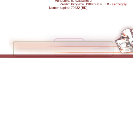
Adnotacje:
nt. działalności
Źródło:
Przyjaźń, 1989 nr 8 s. 3, 8 -
szczegóły
Numer zapisu:
79432 (BD)
i
L