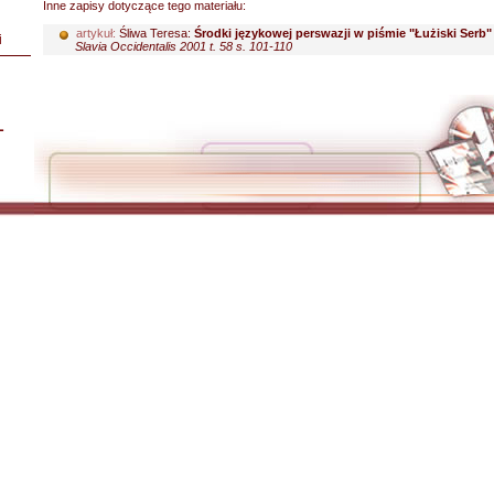
Inne zapisy dotyczące tego materiału:
artykuł:
Śliwa Teresa:
Środki językowej perswazji w piśmie "Łużiski Serb"
i
Slavia Occidentalis 2001 t. 58 s. 101-110
L