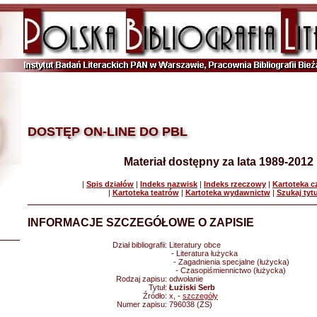
DOSTĘP ON-LINE DO PBL
Materiał dostępny za lata 1989-2012
|
Spis działów
|
Indeks nazwisk
|
Indeks rzeczowy
|
Kartoteka 
|
Kartoteka teatrów
|
Kartoteka wydawnictw
|
Szukaj tyt
INFORMACJE SZCZEGÓŁOWE O ZAPISIE
Dział bibliografii:
Literatury obce
- Literatura łużycka
- Zagadnienia specjalne (łużycka)
- Czasopiśmiennictwo (łużycka)
Rodzaj zapisu:
odwołanie
Tytuł:
Łużiski Serb
Źródło:
x, -
szczegóły
Numer zapisu:
796038 (ZS)