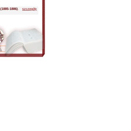
 (1885-1886)
.
szczegóły