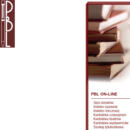
PBL ON-LINE
Spis działów
Indeks nazwisk
Indeks rzeczowy
Kartoteka czasopism
Kartoteka teatrów
Kartoteka wydawnictw
Szukaj tytułu/słowa