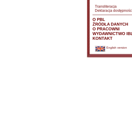
Transliteracja
Deklaracja dostępnośc
O PBL
ŹRÓDŁA DANYCH
O PRACOWNI
WYDAWNICTWO IB
KONTAKT
English version