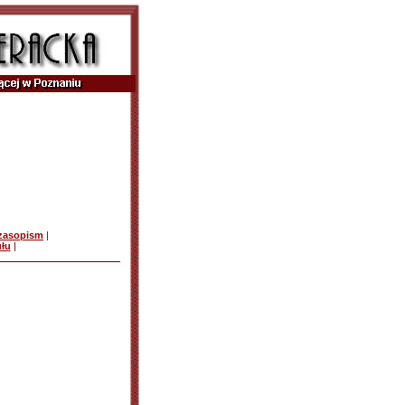
czasopism
|
ułu
|