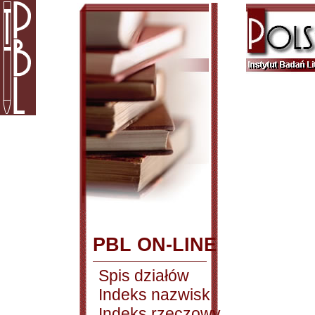
PBL ON-LINE
Spis działów
Indeks nazwisk
Indeks rzeczowy