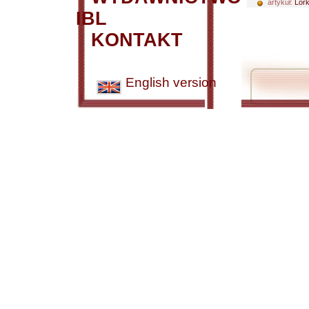
artykuł:
Lork
IBL
KONTAKT
English version