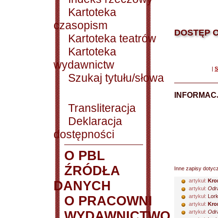
Kartoteka
czasopism
DOSTĘP O
Kartoteka teatrów
Kartoteka
wydawnictw
|
S
Szukaj tytułu/słowa
INFORMACJ
Transliteracja
Deklaracja
dostępności
O PBL
ŹRÓDŁA
Inne zapisy dotyc
artykuł:
Kro
DANYCH
artykuł:
Odra
artykuł:
Lork
O PRACOWNI
artykuł:
Kro
WYDAWNICTWO
artykuł:
Odra