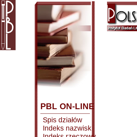
PBL ON-LINE
Spis działów
Indeks nazwisk
Indeks rzeczowy