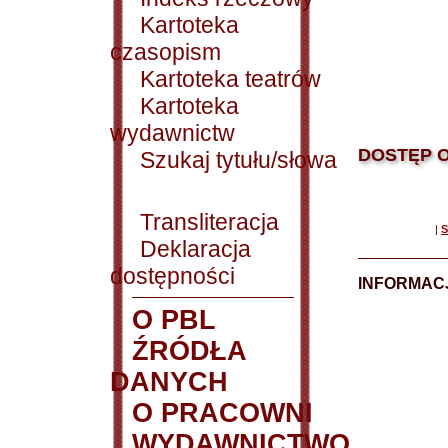
Kartoteka
czasopism
Kartoteka teatrów
Kartoteka
wydawnictw
DOSTĘP O
Szukaj tytułu/słowa
Transliteracja
|
S
Deklaracja
dostępności
INFORMACJ
O PBL
ŹRÓDŁA
DANYCH
O PRACOWNI
WYDAWNICTWO